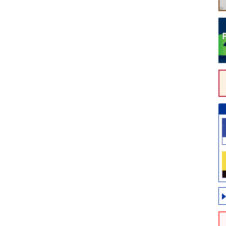
年度活動方針」
「2027年度卒業・修了予定者等の就職・採用活動に関する要請
回月例企業見学会」
「改正トラック法が令和8年4月1日から施行（周知） 」
JPIWEBフォーラム」
「燃料価格下落時におけるトラック運送業の適正取引の徹底につ
JPIWEBフォーラム」
）」
JPIWEBフォーラム」
「賃上げ・最賃 中小企業・小規模事業者への支援策について」
会はPPWRのガイダンス及びFAQ 日本語翻訳・解説版」
「サプライチェーン全体での支払の適正化について」
誌 包装技術 4月号の目次」
「『米国関税措置を受けた緊急対応パッケージ』における支援な
JPIWEBフォーラム」
」
JPIWEBフォーラム」
「変革の時代における競争政策セミナー(開催案内)」
循環に関するセミナーのご案内（無料）」
食品、添加物等の規格基準の一部改正について （器具及び容器
新規物質の安全性審査並びに第一種特定化学物質の取扱い）」
講座：募集終了」
「年末年始に港湾荷役が実施されないことに伴う対応について
JPIWEBフォーラム」
）」
JPIWEBフォーラム」
許庁任期付職員（特実審査官補）募集のご案内」
PIWEBフォーラム」
フォーラム2024開催のお知らせ
誌 包装技術 3月号の目次」
テレワーク導入ハンズオン支援コンサルティング』のご案内」