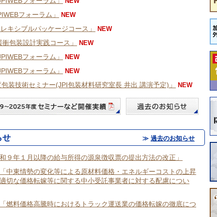
JPIWEBフォーラム」
NEW
PIWEBフォーラム」
NEW
フレキシブルパッケージコース」
NEW
 緩衝包装設計実践コース」
NEW
JPIWEBフォーラム」
NEW
JPIWEBフォーラム」
NEW
度包装技術セミナー(JPI包装材料研究室長 井出 講演予定)」
NEW
年日本の包装産業出荷統計の概要」
NEW
誌 包装技術 7月号の目次」
化粧品包装セミナー」
らせ
≫
過去のお知らせ
木下賞受賞者」が決定!
誌 包装技術 6月号の目次」
和９年１月以降の給与所得の源泉徴収票の提出方法の改正」
JPIWEBフォーラム」
「中東情勢の変化等による原材料価格・エネルギーコストの上昇
適切な価格転嫁等に関する中小受託事業者に対する配慮につい
JPIWEBフォーラム」
全日本包装技術研究大会（新潟大会）発表者募集のご案内」
「燃料価格高騰時におけるトラック運送業の価格転嫁の徹底につ
誌 包装技術 5月号の目次」