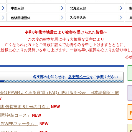
令和8年熊本地震により被害を受けられた皆様へ
この度の熊本地震に伴う大規模な災害により
亡くなられた方々とご遺族に謹んでお悔やみを申し上げますとともに、
た皆様に心よりお見舞いを申し上げます。一刻も早い復興を心よりお祈り申し
公
各支部のお知らせは、
各支部ページ
をご参照ください
会はPPWRよくある質問（FAQ）改訂版を公表 日本語翻訳・解
W
誌 包装技術 8月号の目次」
NEW
環型包装コース」
NEW
JPIWEBフォーラム」
NEW