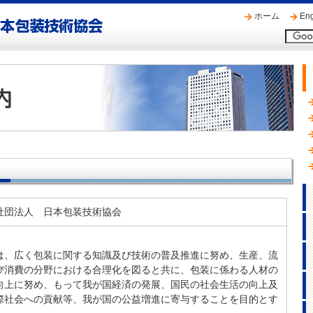
ホーム
Eng
社団法人 日本包装技術協会
は、広く包装に関する知識及び技術の普及推進に努め、生産、流
び消費の分野における合理化を図ると共に、包装に係わる人材の
向上に努め、もって我が国経済の発展、国民の社会生活の向上及
際社会への貢献等、我が国の公益増進に寄与することを目的とす