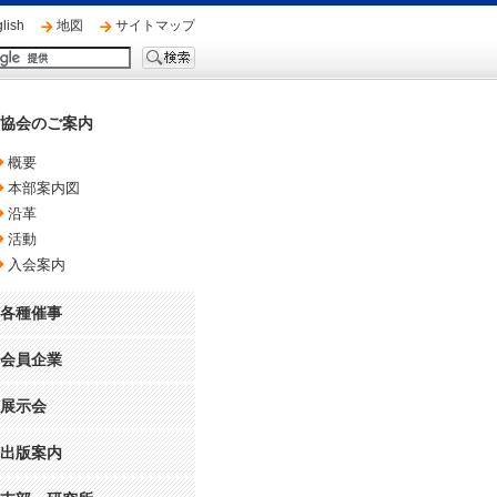
lish
地図
サイトマップ
協会のご案内
概要
本部案内図
沿革
活動
入会案内
各種催事
会員企業
展示会
出版案内