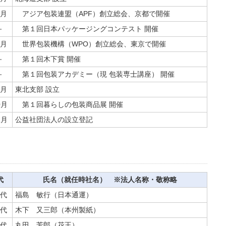
月
アジア包装連盟（APF）創立総会、京都で開催
－
第１回日本パッケージングコンテスト 開催
月
世界包装機構（WPO）創立総会、東京で開催
－
第１回木下賞 開催
－
第１回包装アカデミー（現 包装専士講座） 開催
月
東北支部 設立
0月
第１回暮らしの包装商品展 開催
1月
公益社団法人の設立登記
）
代
氏名（就任時社名） ※法人名称・敬称略
代
福島 敏行（日本通運）
代
木下 又三郎（本州製紙）
代
丸田 芳郎（花王）