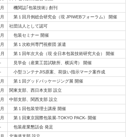
月
機関誌｢包装技術｣ 創刊
月
第１回月例総合研究会（現 JPIWEBフォーラム） 開催
月
社団法人として認可
月
包装セミナー 開催
月
第１次欧州専門視察団 派遣
0月
第１回年次大会（現 全日本包装技術研究大会） 開催
－
見学会（産業工芸試験所、横浜湾） 開催
－
小型コンテナJIS原案、荷扱い指示マーク案作成
月
第１回グッドパッケージング展 開催
月
関東支部、西日本支部 設立
月
中部支部、関西支部 設立
月
第１回包装管理士講座 開催
月
第１回東京国際包装展-TOKYO PACK- 開催
－
包装産業懇話会 発足
月
北海道支部 設立