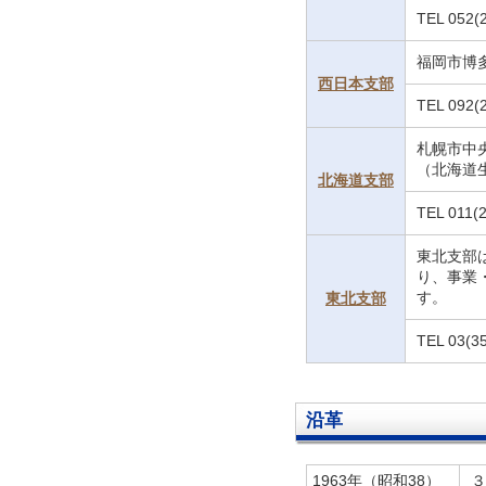
TEL 052(
福岡市博多
西日本支部
TEL 092(
札幌市中
（北海道生
北海道支部
TEL 011
東北支部
り、事業
す。
東北支部
TEL 03(3
沿革
1963年（昭和38）
３