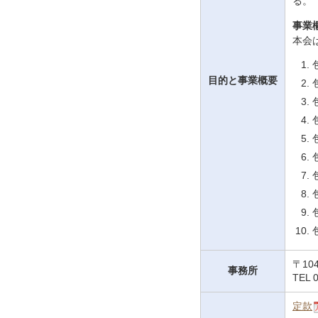
る。
事業
本会
目的と事業概要
〒10
事務所
TEL 
定款