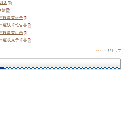
組織図
名簿
5年度事業報告
5年度決算報告書
6年度事業計画
6年度収支予算書
ページトップ