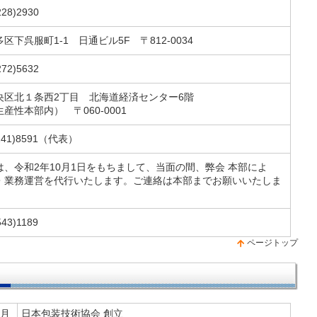
228)2930
区下呉服町1-1 日通ビル5F 〒812-0034
272)5632
央区北１条西2丁目 北海道経済センター6階
産性本部内） 〒060-0001
(241)8591（代表）
は、令和2年10月1日をもちまして、当面の間、弊会 本部によ
・業務運営を代行いたします。ご連絡は本部までお願いいたしま
543)1189
ページトップ
月
日本包装技術協会 創立