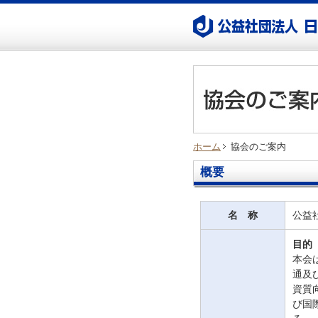
ホーム
協会のご案内
概要
名 称
公益
目的
本会
通及
資質
び国