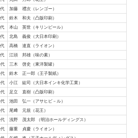
代
加藤 禮次（レンゴー）
代
鈴木 和夫（凸版印刷）
代
本山 英世（キリンビール）
代
北島 義俊（大日本印刷）
代
高橋 達直（ライオン）
代
江頭 邦雄（味の素）
0代
三木 啓史（東洋製罐）
1代
鈴木 正一郎（王子製紙）
2代
小江 紘司（大日本インキ化学工業）
3代
足立 直樹（凸版印刷）
4代
池田 弘一（アサヒビ－ル）
5代
尾﨑 元規（花王）
6代
浅野 茂太郎 （明治ホールディングス）
7代
藤重 貞慶（ライオン）